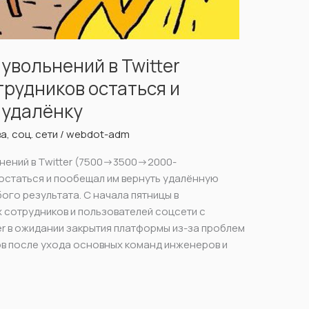
увольнений в Twitter
рудников остаться и
 удалёнку
ва
,
соц. сети
/
webdot-adm
нений в Twitter (7500->3500->2000-
 остаться и пообещал им вернуть удалённую
ого результата. С начала пятницы в
х сотрудников и пользователей соцсети с
er в ожидании закрытия платформы из-за проблем
ов после ухода основных команд инженеров и