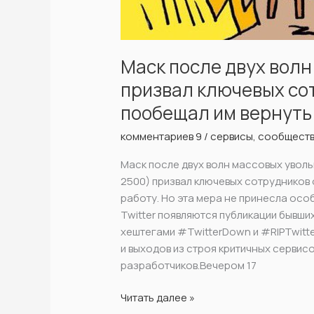
Маск после двух волн 
призвал ключевых сот
пообещал им вернуть
комментариев 9
/
сервисы
,
сообщест
Маск после двух волн массовых уволь
2500) призвал ключевых сотрудников
работу. Но эта мера не принесла особ
Twitter появляются публикации бывши
хештегами #TwitterDown и #RIPTwitt
и выходов из строя критичных сервис
разработчиков.Вечером 17
Читать далее »