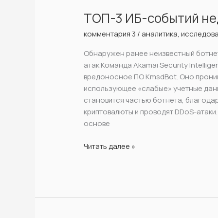
ИБ-
ТОП-3 ИБ-событий нед
событий
недели
комментария 3
/
aналитика
,
исследов
по
версии
Обнаружен ранее неизвестный ботнет
Jet
атак Команда Akamai Security Intelli
CSIRT
вредоносное ПО KmsdBot. Оно проник
использующее «слабые» учетные данн
становится частью ботнета, благода
криптовалюты и проводят DDoS-атаки
основе
Читать далее »