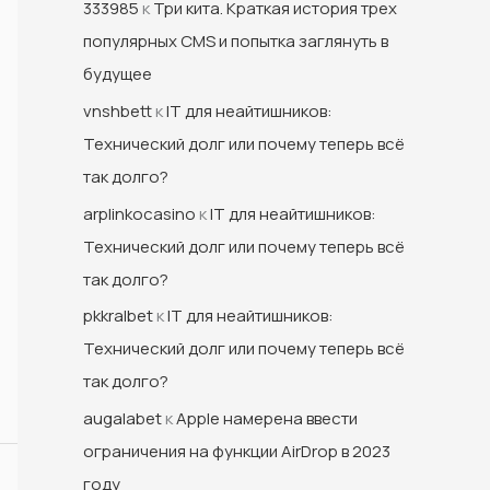
333985
к
Три кита. Краткая история трех
популярных CMS и попытка заглянуть в
будущее
vnshbett
к
IT для неайтишников:
Технический долг или почему теперь всё
так долго?
arplinkocasino
к
IT для неайтишников:
Технический долг или почему теперь всё
так долго?
pkkralbet
к
IT для неайтишников:
Технический долг или почему теперь всё
так долго?
augalabet
к
Apple намерена ввести
ограничения на функции AirDrop в 2023
году