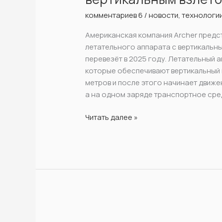
аппарата
комментариев 6
/
новости
,
технологи
с
Американская компания Archer предс
вертикальным
летательного аппарата с вертикальн
взлётом
перевезёт в 2025 году. Летательный а
которые обеспечивают вертикальный в
метров и после этого начинает движе
а на одном заряде транспортное сред
Читать далее »
ТОП-3