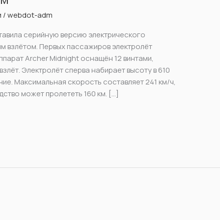
и
/
webdot-adm
тавила серийную версию электрического
ым взлётом. Первых пассажиров электролёт
ппарат Archer Midnight оснащён 12 винтами,
злёт. Электролёт сперва набирает высоту в 610
ние. Максимальная скорость составляет 241 км/ч,
ство может пролететь 160 км. […]