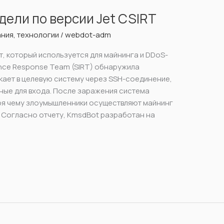
ели по версии Jet CSIRT
ания
,
технологии
/
webdot-adm
, который используется для майнинга и DDoS-
gence Response Team (SIRT) обнаружила
ает в целевую систему через SSH-соединение,
ые для входа. После заражения система
ря чему злоумышленники осуществляют майнинг
. Согласно отчету, KmsdBot разработан на