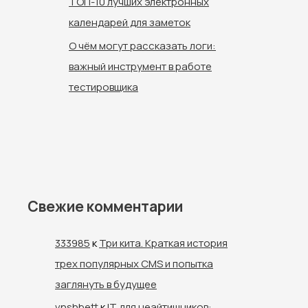
ТОП-10 лучших электронных
календарей для заметок
О чём могут рассказать логи:
важный инструмент в работе
тестировщика
Свежие комментарии
333985
к
Три кита. Краткая история
трех популярных CMS и попытка
заглянуть в будущее
vnshbett
к
IT для неайтишников: