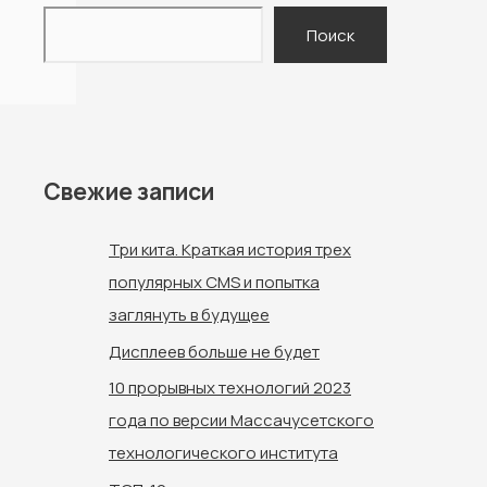
Поиск
Свежие записи
Три кита. Краткая история трех
популярных CMS и попытка
заглянуть в будущее
Дисплеев больше не будет
10 прорывных технологий 2023
года по версии Массачусетского
технологического института