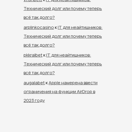
Технический долг или почему теперь
всё так долго?
arplinkocasino
к
IT для неайтишников:
Технический долг или почему теперь
всё так долго?
pkkralbet
к
IT для неайтишников:
Технический долг или почему теперь
всё так долго?
augalabet
к
Apple намерена ввести
ограничения на функции AirDrop в
2023 году