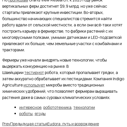
вертикальных ферм достигнет $9,9 млрд, но уже сейчас
стартапы привлекают крупные инвестиции. Во-вторых,
большинство начинающих специалистов стремится найти
работу вдали от сельской местности, а если они всё-таки хотят
построить карьеру в фермерстве, то фабрики растений с их
многоярусными полками, умными датчиками и LED-подсветкой
привлекают их больше, чем земельные участки с комбайнами и
тракторами.
Фермеры уже начали внедрять новые технологии, чтобы
выдержать конкуренцию на рынке. В
Швейцарии
тестируют
робота, который пропалывает грядки, а
затем аккуратно обрабатывает их пестицидами. Компания Indigo
Agriculture
использует
микробы вместо традиционных
химических удобрений, что позволяет фермерам выращивать
растения даже в самых суровых климатических условиях.
интересное
,
робототехника
,
технологии
роботы
,
ягоды
Prev
Предыдущая статья
Eudora: путь и возрождение