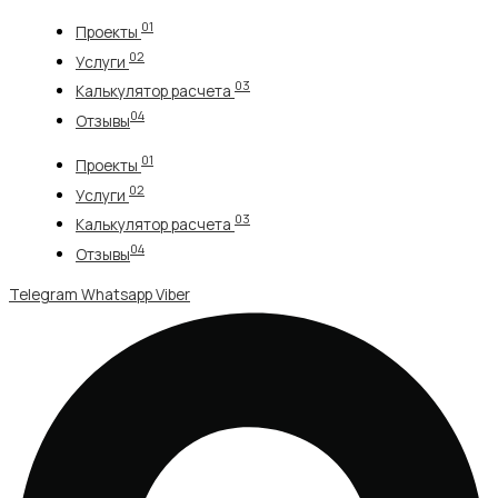
Перейти
01
Проекты
к
02
содержимому
Услуги
03
Калькулятор расчета
04
Отзывы
01
Проекты
02
Услуги
03
Калькулятор расчета
04
Отзывы
Telegram
Whatsapp
Viber