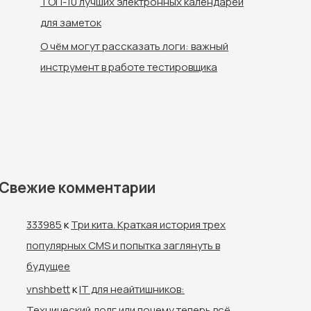
ТОП-10 лучших электронных календарей
для заметок
О чём могут рассказать логи: важный
инструмент в работе тестировщика
Свежие комментарии
333985
к
Три кита. Краткая история трех
популярных CMS и попытка заглянуть в
будущее
vnshbett
к
IT для неайтишников:
Технический долг или почему теперь всё