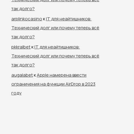
так долго?
arplinkocasino
к
IT для неайтишников:
Технический долг или почему теперь всё
так долго?
pkkralbet
к
IT для неайтишников:
Технический долг или почему теперь всё
так долго?
augalabet
к
Apple намерена ввести
ограничения на функции AirDrop в 2023
году