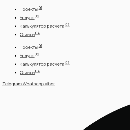
Перейти
01
Проекты
к
02
содержимому
Услуги
03
Калькулятор расчета
04
Отзывы
01
Проекты
02
Услуги
03
Калькулятор расчета
04
Отзывы
Telegram
Whatsapp
Viber