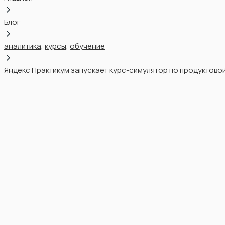
Блог
aналитика
,
курсы
,
обучение
Яндекс Практикум запускает курс-симулятор по продуктово