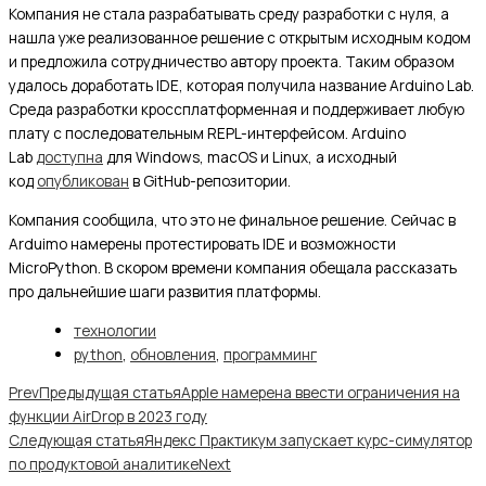
Компания не стала разрабатывать среду разработки с нуля, а
нашла уже реализованное решение с открытым исходным кодом
и предложила сотрудничество автору проекта. Таким образом
удалось доработать IDE, которая получила название Arduino Lab.
Среда разработки кроссплатформенная и поддерживает любую
плату с последовательным REPL-интерфейсом. Arduino
Lab
доступна
для Windows, macOS и Linux, а исходный
код
опубликован
в GitHub-репозитории.
Компания сообщила, что это не финальное решение. Сейчас в
Arduimo намерены протестировать IDE и возможности
MicroPython. В скором времени компания обещала рассказать
про дальнейшие шаги развития платформы.
технологии
python
,
обновления
,
программинг
Prev
Предыдущая статья
Apple намерена ввести ограничения на
функции AirDrop в 2023 году
Следующая статья
Яндекс Практикум запускает курс-симулятор
по продуктовой аналитике
Next