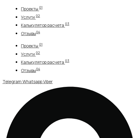
Перейти
01
Проекты
к
02
содержимому
Услуги
03
Калькулятор расчета
04
Отзывы
01
Проекты
02
Услуги
03
Калькулятор расчета
04
Отзывы
Telegram
Whatsapp
Viber