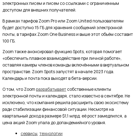
электронных писем и писем со ссылками с ограниченным
доступом для внешних получателей.
В рамках тарифов Zoom Pro или Zoom United пользователям
будет доступно 15 ГБ для хранения сообщений электронной
почты, в тарифах Zoom One Business и выше этот объём составит
100 ГБ.
Zoom также анонсировал функцию Spots, которая помогает
«обеспечить плавное взаимодействие при личной работе»,
оставляя камеры членов команды включёнными в виртуальном
пространстве. Zoom Spots запустят в начале 2023 года.
Календарь и почта пока выходят в бета-версии.
О том, что Zoom
разрабатывает
собственные клиенты
электронной почты и календаря, стало известно в сентябре. Не
исключено, что компания решила расширить свою экосистему
ради стабилизации финансовой ситуации. Несмотря на
квартальный доход в размере $1,1 млрд, её рост замедлился, а
цена акций Zoom упала до допандемийного уровня.
сервисы
,
технологии