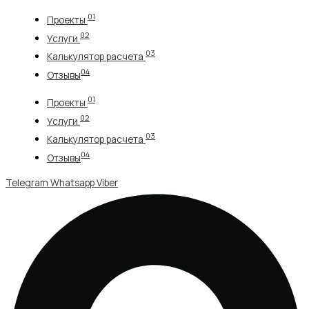
Перейти
01
Проекты
к
02
содержимому
Услуги
03
Калькулятор расчета
04
Отзывы
01
Проекты
02
Услуги
03
Калькулятор расчета
04
Отзывы
Telegram
Whatsapp
Viber