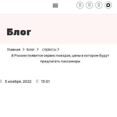
Перейти
T
W
V
e
h
i
к
l
a
b
содержимому
Калькулятор расчета
e
t
e
g
s
r
r
a
a
p
Блог
m
p
сервисы
Главная
Блог
В России появится сервис поездок, цены в котором будут
предлагать пассажиры
5 ноября, 2022
13:01