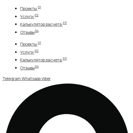
Перейти
01
Проекты
к
02
содержимому
Услуги
03
Калькулятор расчета
04
Отзывы
01
Проекты
02
Услуги
03
Калькулятор расчета
04
Отзывы
Telegram
Whatsapp
Viber