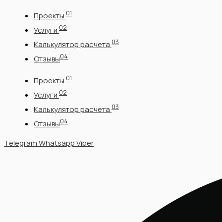
Перейти
01
Проекты
к
02
содержимому
Услуги
03
Калькулятор расчета
04
Отзывы
01
Проекты
02
Услуги
03
Калькулятор расчета
04
Отзывы
Telegram
Whatsapp
Viber