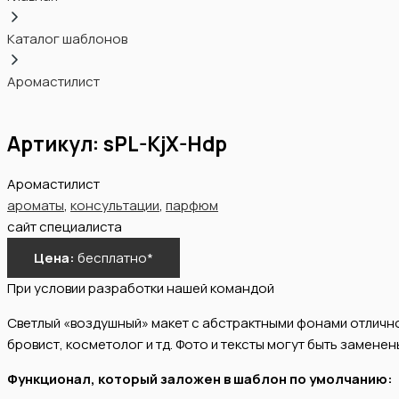
Каталог шаблонов
Аромастилист
Артикул:
sPL-KjX-Hdp
Аромастилист
ароматы
,
консультации
,
парфюм
сайт специалиста
Цена:
бесплатно*
При условии разработки нашей командой
Светлый «воздушный» макет с абстрактными фонами отлично
бровист, косметолог и тд. Фото и тексты могут быть замен
Функционал, который заложен в шаблон по умолчанию: