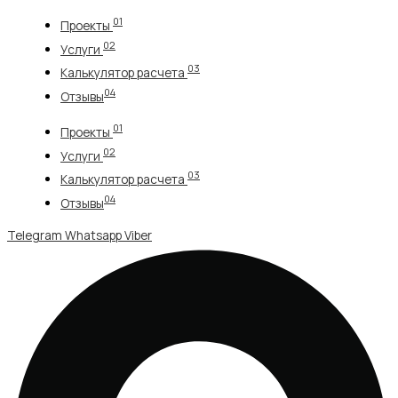
Перейти
01
Проекты
к
02
содержимому
Услуги
03
Калькулятор расчета
04
Отзывы
01
Проекты
02
Услуги
03
Калькулятор расчета
04
Отзывы
Telegram
Whatsapp
Viber