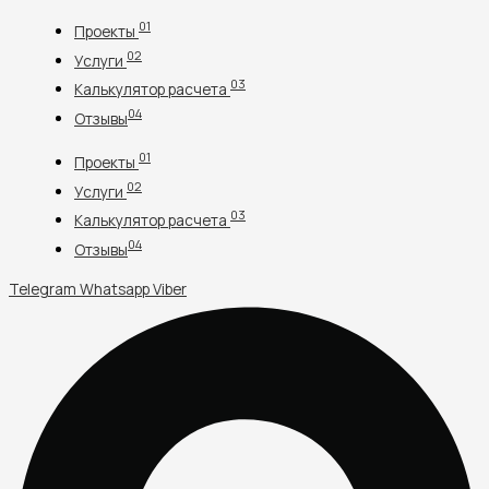
Перейти
01
Проекты
к
02
содержимому
Услуги
03
Калькулятор расчета
04
Отзывы
01
Проекты
02
Услуги
03
Калькулятор расчета
04
Отзывы
Telegram
Whatsapp
Viber