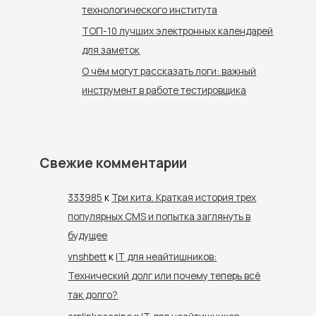
технологического института
ТОП-10 лучших электронных календарей
для заметок
О чём могут рассказать логи: важный
инструмент в работе тестировщика
Свежие комментарии
333985
к
Три кита. Краткая история трех
популярных CMS и попытка заглянуть в
будущее
vnshbett
к
IT для неайтишников:
Технический долг или почему теперь всё
так долго?