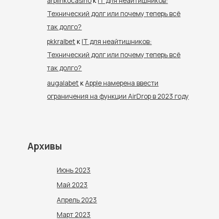
arplinkocasino
к
IT для неайтишников:
Технический долг или почему теперь всё
так долго?
pkkralbet
к
IT для неайтишников:
Технический долг или почему теперь всё
так долго?
augalabet
к
Apple намерена ввести
ограничения на функции AirDrop в 2023 году
Архивы
Июнь 2023
Май 2023
Апрель 2023
Март 2023