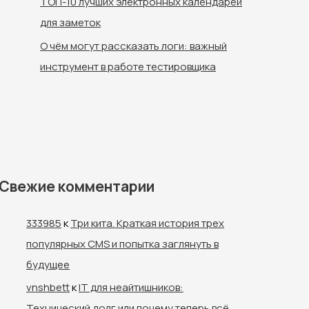
ТОП-10 лучших электронных календарей
для заметок
О чём могут рассказать логи: важный
инструмент в работе тестировщика
Свежие комментарии
333985
к
Три кита. Краткая история трех
популярных CMS и попытка заглянуть в
будущее
vnshbett
к
IT для неайтишников:
Технический долг или почему теперь всё