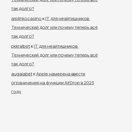
так долго?
arplinkocasino
к
IT для неайтишников:
Технический долг или почему теперь всё
так долго?
pkkralbet
к
IT для неайтишников:
Технический долг или почему теперь всё
так долго?
augalabet
к
Apple намерена ввести
ограничения на функции AirDrop в 2023
году