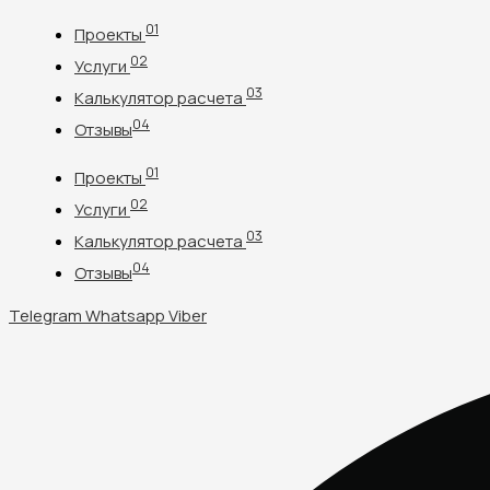
Перейти
01
Проекты
к
02
содержимому
Услуги
03
Калькулятор расчета
04
Отзывы
01
Проекты
02
Услуги
03
Калькулятор расчета
04
Отзывы
Telegram
Whatsapp
Viber